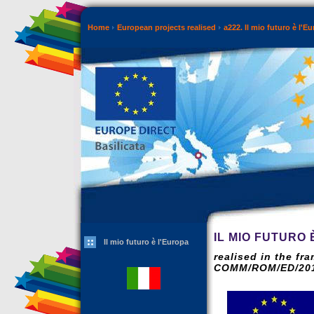
Home
European projects realised
a222. Il mio futuro è l'E
IL MIO FUTURO 
Il mio futuro è l'Europa
realised in the fr
COMM/ROM/ED/20