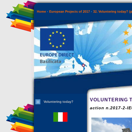
Home
European Projects of 2017
32. Voluntering today? 
VOLUNTERING 
Voluntering today?
action n.2017-2-I