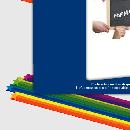
Realizzato con il sosteg
La Commissione non e' responsabile dell