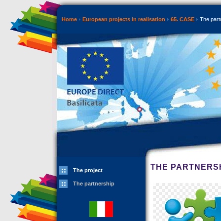
Home
European projects in realisation
65. CASE
The part
THE PARTNERS
The project
The partnership