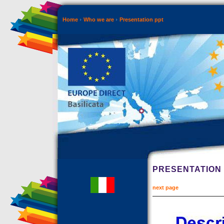
Home
Who we are
Presentation ppt
PRESENTATION 
next page