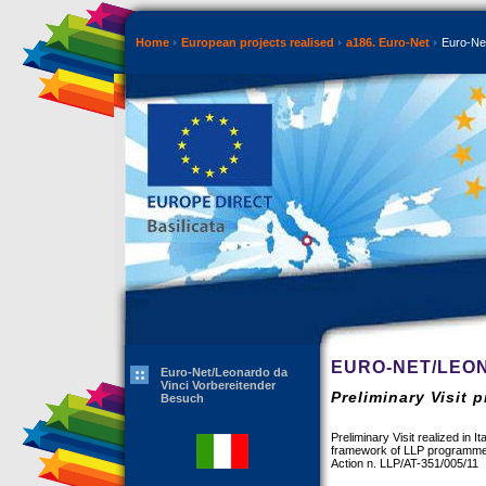
Home
European projects realised
a186. Euro-Net
Euro-Net
EURO-NET/LEO
Euro-Net/Leonardo da
Vinci Vorbereitender
Preliminary Visit 
Besuch
Preliminary Visit realized in 
framework of LLP programme
Action n. LLP/AT-351/005/11