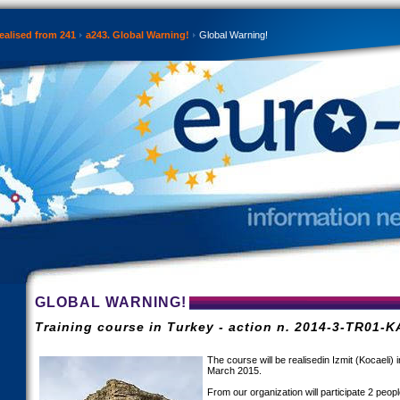
ealised from 241
a243. Global Warning!
Global Warning!
GLOBAL WARNING!
Training course in Turkey - action n. 2014-3-TR01-
The course will be realisedin Izmit (Kocaeli) 
March 2015.
From our organization will participate 2 peo