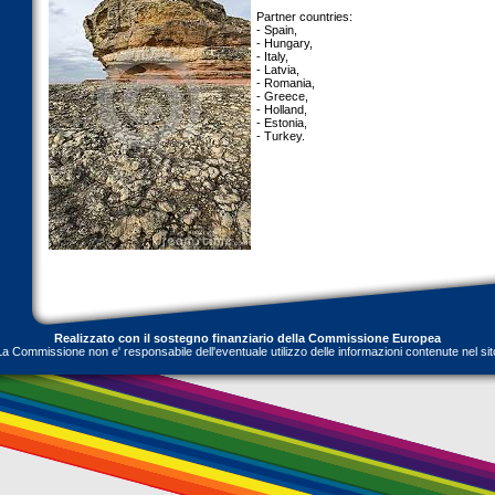
Partner countries:
- Spain,
- Hungary,
- Italy,
- Latvia,
- Romania,
- Greece,
- Holland,
- Estonia,
- Turkey.
Realizzato con il sostegno finanziario della Commissione Europea
La Commissione non e' responsabile dell'eventuale utilizzo delle informazioni contenute nel sit