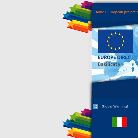
Home
European project r
Global Warning!