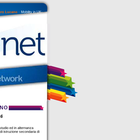
Muro Lucano
Mobility in UK-
ANO
16
tudio ed in alternanza
 idi istruzione secondaria di