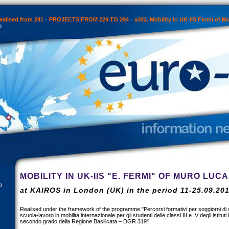
ealised from 241
PROJECTS FROM 229 TO 294
a302. Mobility in UK-IIS Fermi of 
o
MOBILITY IN UK-IIS "E. FERMI" OF MURO LUC
o
at KAIROS in London (UK) in the period 11-25.09.20
Realised under the framework of the programme "Percorsi formativi per soggiorni di s
scuola-lavoro in mobilità internazionale per gli studenti delle classi III e IV degli istituti
secondo grado della Regione Basilicata – DGR 319"