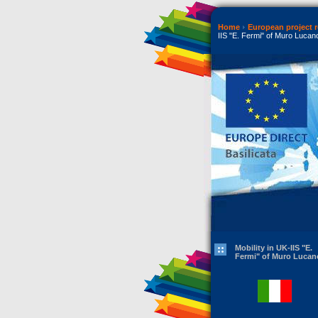
Home
European project r
IIS "E. Fermi" of Muro Lucan
Mobility in UK-IIS "E.
Fermi" of Muro Lucan