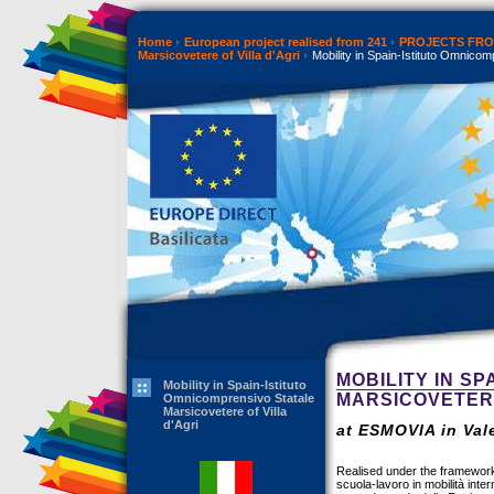
Home
European project realised from 241
PROJECTS FROM
Marsicovetere of Villa d'Agri
Mobility in Spain-Istituto Omnicomp
MOBILITY IN S
Mobility in Spain-Istituto
MARSICOVETERE
Omnicomprensivo Statale
Marsicovetere of Villa
d'Agri
at ESMOVIA in Vale
Realised under the framework 
scuola-lavoro in mobilità intern