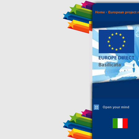
Home
European project r
Open your mind