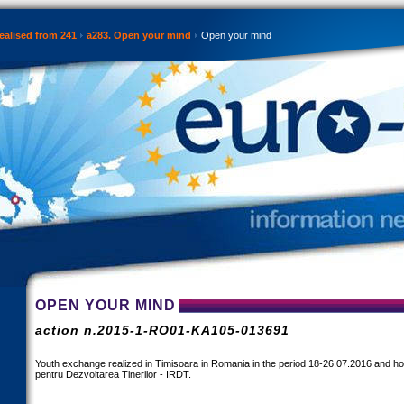
ealised from 241
a283. Open your mind
Open your mind
OPEN YOUR MIND
action n.2015-1-RO01-KA105-013691
Youth exchange realized in Timisoara in Romania in the period 18-26.07.2016 and ho
pentru Dezvoltarea Tinerilor - IRDT.