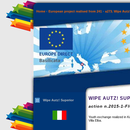
Home
European project realised from 241
a273. Wipe Autz
WIPE AUTZ! SU
Wipe Autz! Superior
action n.2015-1-F
Youth exchange realized in Ko
Villa Elba.