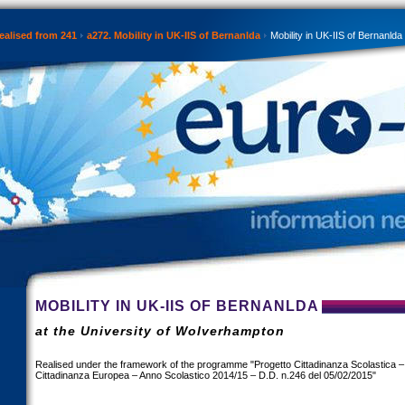
ealised from 241
a272. Mobility in UK-IIS of Bernanlda
Mobility in UK-IIS of Bernanlda
MOBILITY IN UK-IIS OF BERNANLDA
at the University of Wolverhampton
Realised under the framework of the programme "Progetto Cittadinanza Scolastica 
Cittadinanza Europea – Anno Scolastico 2014/15 – D.D. n.246 del 05/02/2015"