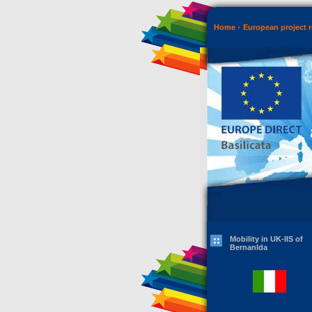
Home
European project r
Mobility in UK-IIS of
Bernanlda