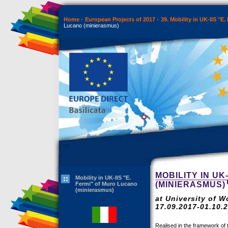
Home
European Projects of 2017
39. Mobility in UK-IIS "
Lucano (minierasmus)
MOBILITY IN UK
Mobility in UK-IIS "E.
(MINIERASMUS)
Fermi" of Muro Lucano
(minierasmus)
at University of 
17.09.2017-01.10.
Realised in the framework of 