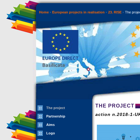
Home
European projects in realisation
23. RISE
The proje
THE PROJECT
The project
action n.2018-1-
Partnership
Aims
Logo