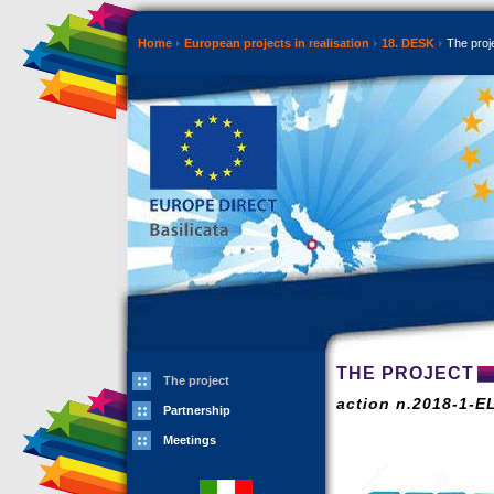
Home
European projects in realisation
18. DESK
The proj
THE PROJECT
The project
action n.2018-1-
Partnership
Meetings