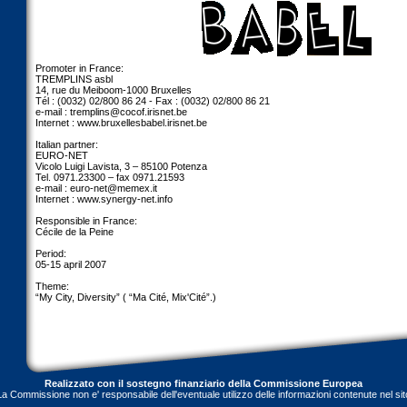
Promoter in France:
TREMPLINS asbl
14, rue du Meiboom-1000 Bruxelles
Tél : (0032) 02/800 86 24 - Fax : (0032) 02/800 86 21
e-mail :
tremplins@cocof.irisnet.be
Internet : www.bruxellesbabel.irisnet.be
Italian partner:
EURO-NET
Vicolo Luigi Lavista, 3 – 85100 Potenza
Tel. 0971.23300 – fax 0971.21593
e-mail :
euro-net@memex.it
Internet : www.synergy-net.info
Responsible in France:
Cécile de la Peine
Period:
05-15 april 2007
Theme:
“My City, Diversity” ( “Ma Cité, Mix'Cité”.)
Realizzato con il sostegno finanziario della Commissione Europea
La Commissione non e' responsabile dell'eventuale utilizzo delle informazioni contenute nel sit