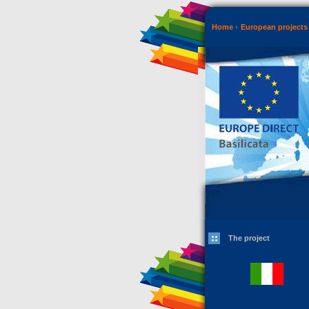
Home
European projects 
The project