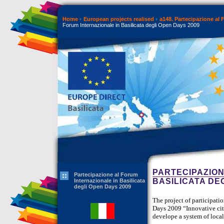
Home
European projects realised
a148. Partecipazione al 
Forum Internazionale in Basilicata degli Open Days 2009
PARTECIPAZION
Partecipazione al Forum
BASILICATA DE
Internazionale in Basilicata
degli Open Days 2009
The project of participati
Days 2009 “Innovative citi
develope a system of local