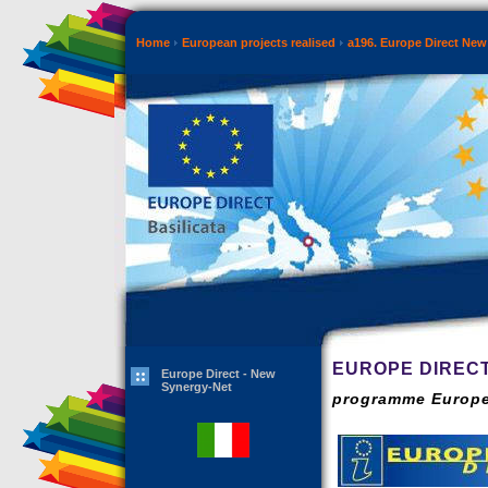
Home
European projects realised
a196. Europe Direct New
EUROPE DIRECT
Europe Direct - New
Synergy-Net
programme Europe 