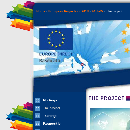
Home
European Projects of 2018
24. InDi
The project
THE PROJECT
Meetings
The project
Trainings
Partnership